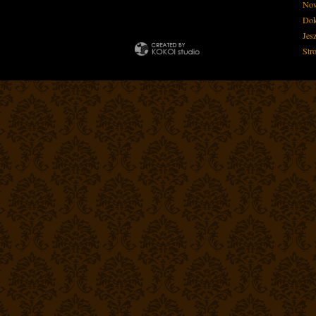
Now
Dok
Jes
Str