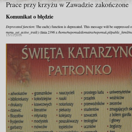
Prace przy krzyżu w Zawadzie zakończone
Komunikat o błędzie
Deprecated function
: The each() function is deprecated. This message will be suppressed o
menu_set_active_trail()
(linia
2396
z
/home/nepomuk/domains/nepomuk.pl/public_html/inc
15/11/2016