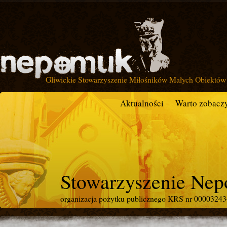
Gliwickie Stowarzyszenie Miłośników Małych Obiektów 
Aktualności
Warto zobacz
Stowarzyszenie Ne
organizacja pożytku publicznego KRS nr 0000324